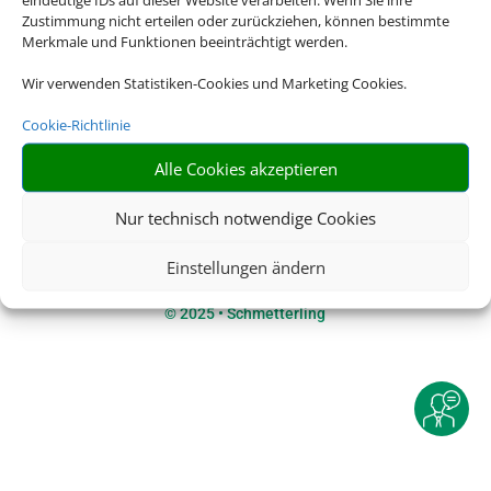
Zustimmung nicht erteilen oder zurückziehen, können bestimmte
Merkmale und Funktionen beeinträchtigt werden.
Rechtliche Informationen
Wir verwenden Statistiken-Cookies und Marketing Cookies.
Cookie-Richtlinie
Impressum
|
Datenschutzerklärung
|
Online Check-In
|
Alle Cookies akzeptieren
Service
|
AGB
|
Blacklisted Airlines
|
Barrierefreiheitserklärung
Nur technisch notwendige Cookies
Einstellungen ändern
©
2025 • Schmetterling